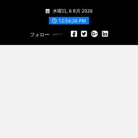
コ
木曜日, 6 8月 2026
ン
テ
12:54:26 PM
ン
フォロー
ツ
に
ス
キ
ッ
プ